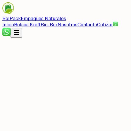
BolPack
Empaques Naturales
Inicio
Bolsas Kraft
Bio-Box
Nosotros
Contacto
Cotizar