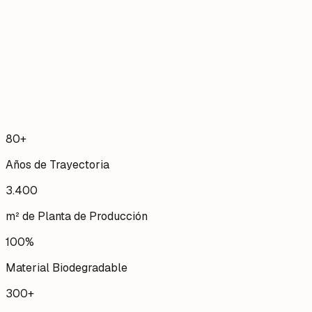
Papel Kraft
90g a 125g • Fibra Virgen
Impacto
100% Biodegradable
Pedido Mínimo
Desde 10.000 und
80+
Años de Trayectoria
3.400
m² de Planta de Producción
100%
Material Biodegradable
300+